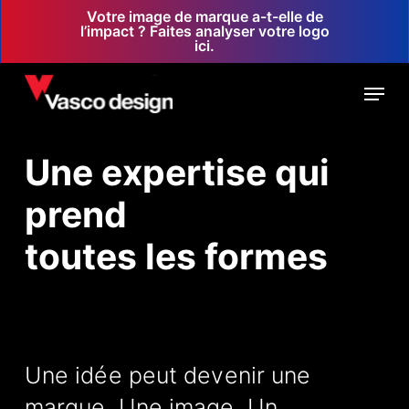
Skip
Votre image de marque a-t-elle de
l’impact ? Faites analyser votre logo
to
ici.
main
Menu
content
Une expertise qui
prend
toutes les formes
Une idée peut devenir une
marque. Une image. Un