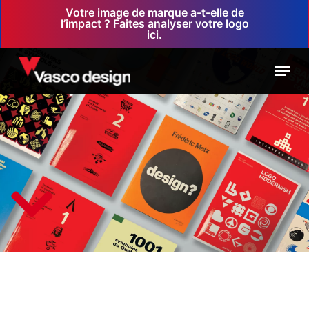
Skip
Votre image de marque a-t-elle de
l’impact ? Faites analyser votre logo
to
ici.
main
Menu
content