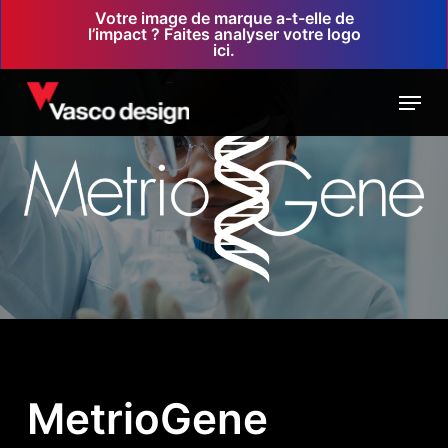
Skip
Votre image de marque a-t-elle de
l’impact ? Faites analyser votre logo
to
ici.
main
Menu
content
MetrioGene