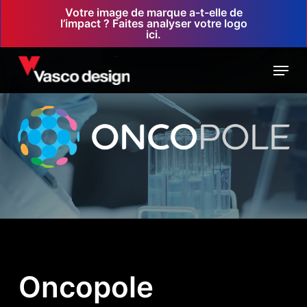
Skip
Votre image de marque a-t-elle de
l’impact ? Faites analyser votre logo
to
ici.
main
Menu
content
Oncopole