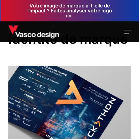
Skip
Votre image de marque a-t-elle de
l’impact ? Faites analyser votre logo
to
ici.
main
Menu
content
Identité de marque