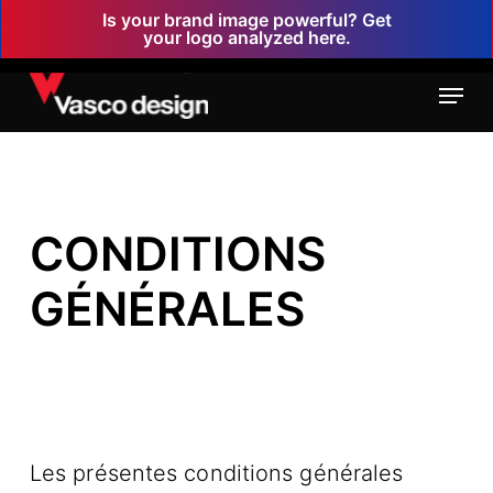
Skip
Is your brand image powerful? Get
your logo analyzed here.
to
main
Menu
content
CONDITIONS
GÉNÉRALES
Les présentes conditions générales