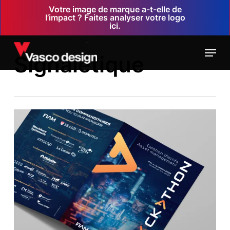
Skip
Votre image de marque a-t-elle de
l’impact ? Faites analyser votre logo
to
ici.
main
Menu
content
Signalétique